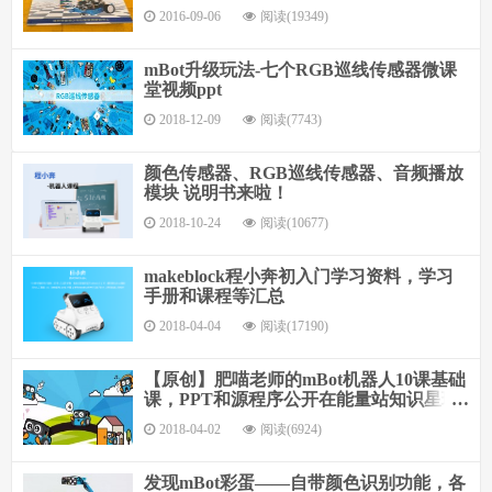
2016-09-06
阅读(19349)
mBot升级玩法-七个RGB巡线传感器微课
堂视频ppt
2018-12-09
阅读(7743)
颜色传感器、RGB巡线传感器、音频播放
模块 说明书来啦！
2018-10-24
阅读(10677)
makeblock程小奔初入门学习资料，学习
手册和课程等汇总
2018-04-04
阅读(17190)
【原创】肥喵老师的mBot机器人10课基础
课，PPT和源程序公开在能量站知识星球
了！
2018-04-02
阅读(6924)
发现mBot彩蛋——自带颜色识别功能，各