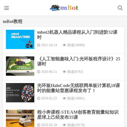
mBot教程
mbot2机器人精品课程从入门到进阶32课
时
2021-10-14
阅读(10689)
《人工智能趣味入门:光环板程序设计》25
课时
2020-06-11
阅读(8792)
光环板HaloCode无线联网单板计算机18课
时的能量站普惠课程发布了！
2019-02-25
阅读(10681)
程小奔课程-STEAM创客教育能量站知识
星球上己经发布35课
2018-05-18
阅读(19179)