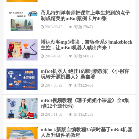
蓓儿特刘洋老师把课堂上学生想到的点子
制成精美的mBot案例卡片40张
2018-03-13
阅读(17647)
博识创客mp3模块，兼容全系列makeblock
主控，让mBot机器人喊出声来！
2017-10-13
阅读(24317)
mBot机器人 绝佳16课时新教案 《小创客
玩转开源机器人》吴鑫著
2017-03-29
阅读(22666)
mBot视频教程《珊子姐姐小课堂》全8集
(含22个源代码)
2016-11-09
阅读(52128)
mblock新版自编教程35课时基于mBot机器
人及升级件的教程