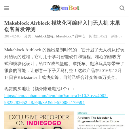
Makeblock Airblock 模块化可编程入门无人机 木果
创客首发评测
2017-02-06
分类：
Airblock教程
/
Makeblock产品中心
阅读(13452)
评论(0)
Makeblock Airblock 的推出是划时代的，它开启了无人机从好玩
到酷玩的过程，它可用于学习智能硬件和编程。核心的磁吸方
式和模块化设计，给DIY成气垫船、摩托车、翻滚玩具等带来了
很多的可能，让创意一下子天马行空！这款产品在2016年12月
14日在Kickstarter上成功众筹，目前己经合计众筹86万美金。
现货购买地址（额外赠送电池1个）：
https://item.taobao.com/item.htm?spm=a1z10.3-c.w4002-
9825283652.48.P3jkSA&id=550084179594