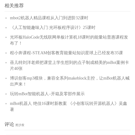
更多
相关推荐
mbot2机器人精品课程从入门到进阶32课时
《人工智能趣味入门:光环板程序设计》25课时
光环板HaloCode无线联网单板计算机18课时的能量站普惠课程发
布了！
程小奔课程-STEAM创客教育能量站知识星球上己经发布35课
蓓儿特刘洋老师把课堂上学生想到的点子制成精美的mBot案例卡
片40张
博识创客mp3模块，兼容全系列makeblock主控，让mBot机器人喊
出声来！
玩转mBot智能机器人–开箱及零部件展示
mBot机器人 绝佳16课时新教案 《小创客玩转开源机器人》吴鑫
著
评论
抢沙发