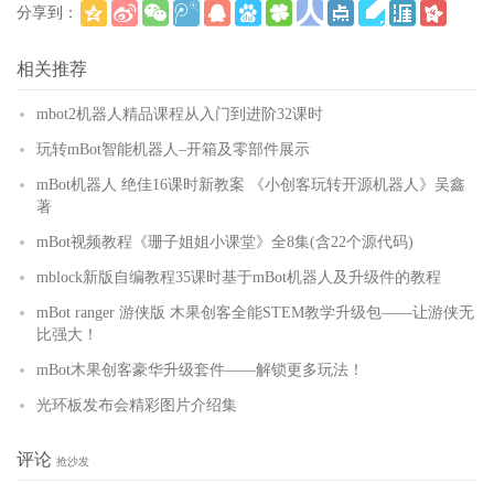
分享到：
(
)
更多
相关推荐
mbot2机器人精品课程从入门到进阶32课时
玩转mBot智能机器人–开箱及零部件展示
mBot机器人 绝佳16课时新教案 《小创客玩转开源机器人》吴鑫
著
mBot视频教程《珊子姐姐小课堂》全8集(含22个源代码)
mblock新版自编教程35课时基于mBot机器人及升级件的教程
mBot ranger 游侠版 木果创客全能STEM教学升级包——让游侠无
比强大！
mBot木果创客豪华升级套件——解锁更多玩法！
光环板发布会精彩图片介绍集
评论
抢沙发