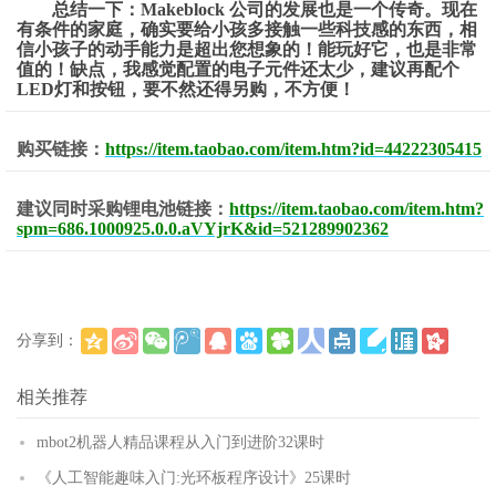
总结一下：Makeblock 公司的发展也是一个传奇。现在
有条件的家庭，确实要给小孩多接触一些科技感的东西，相
信小孩子的动手能力是超出您想象的！能玩好它，也是非常
值的！
缺点，我感觉配置的电子元件还太少，建议再配个
LED灯和按钮，要不然还得另购，不方便！
购买链接：
https://item.taobao.com/item.htm?id=44222305415
建议同时采购锂电池链接：
https://item.taobao.com/item.htm?
spm=686.1000925.0.0.aVYjrK&id=521289902362
分享到：
(
)
更多
相关推荐
mbot2机器人精品课程从入门到进阶32课时
《人工智能趣味入门:光环板程序设计》25课时