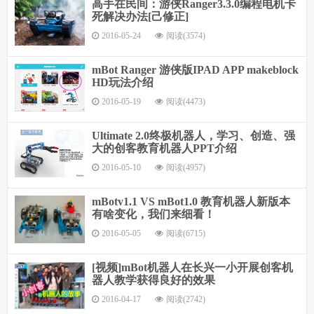
高手在民间：游侠Ranger3.3.0编程电机卡
死解决办法[己修正]
2016-05-24
阅读(3574)
mBot Ranger 游侠版IPAD APP makeblock
HD玩法介绍
2016-05-19
阅读(4473)
Ultimate 2.0终极机器人，学习、创造、强
大的创客教育机器人PPT介绍
2016-05-10
阅读(4957)
mBotv1.1 VS mBot1.0 教育机器人新版本
有啥变化，我们来细看！
2016-05-05
阅读(6715)
[视频]mBot机器人在长兴一小开展创客机
器人教学获得良好的效果
2016-04-17
阅读(2742)