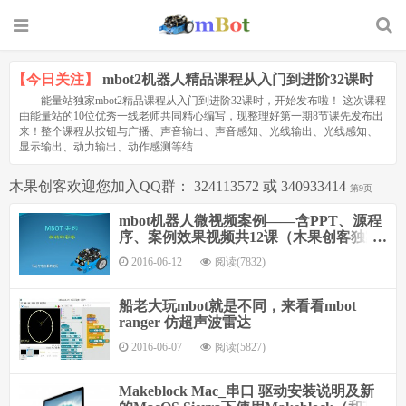
【今日关注】
mbot2机器人精品课程从入门到进阶32课时
能量站独家mbot2精品课程从入门到进阶32课时，开始发布啦！ 这次课程
由能量站的10位优秀一线老师共同精心编写，现整理好第一期8节课先发布出
来！整个课程从按钮与广播、声音输出、声音感知、光线输出、光线感知、
显示输出、动力输出、动作感测等结...
木果创客欢迎您加入QQ群： 324113572 或 340933414
第9页
mbot机器人微视频案例——含PPT、源程
序、案例效果视频共12课（木果创客独家
资源）
2016-06-12
阅读(7832)
船老大玩mbot就是不同，来看看mbot
ranger 仿超声波雷达
2016-06-07
阅读(5827)
Makeblock Mac_串口 驱动安装说明及新